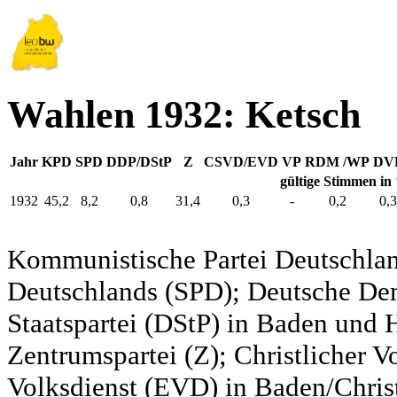
Wahlen 1932: Ketsch
Jahr
KPD
SPD
DDP/DStP
Z
CSVD/EVD
VP
RDM /WP
DV
gültige Stimmen in
1932
45,2
8,2
0,8
31,4
0,3
-
0,2
0,3
Kommunistische Partei Deutschlan
Deutschlands (SPD); Deutsche De
Staatspartei (DStP) in Baden und 
Zentrumspartei (Z); Christlicher 
Volksdienst (EVD) in Baden/Christ