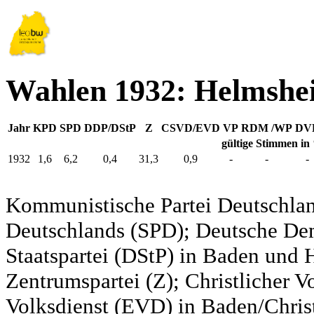
Wahlen 1932: Helmshe
Jahr
KPD
SPD
DDP/DStP
Z
CSVD/EVD
VP
RDM /WP
DV
gültige Stimmen in
1932
1,6
6,2
0,4
31,3
0,9
-
-
-
Kommunistische Partei Deutschlan
Deutschlands (SPD); Deutsche De
Staatspartei (DStP) in Baden und 
Zentrumspartei (Z); Christlicher 
Volksdienst (EVD) in Baden/Christ