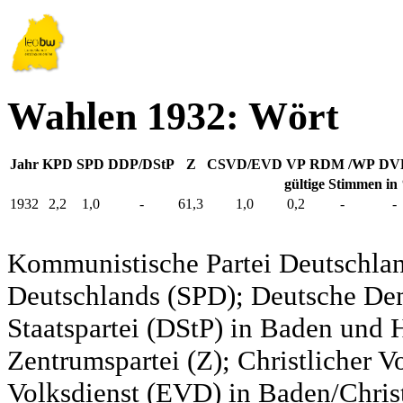
Wahlen 1932: Wört
Jahr
KPD
SPD
DDP/DStP
Z
CSVD/EVD
VP
RDM /WP
DV
gültige Stimmen in
1932
2,2
1,0
-
61,3
1,0
0,2
-
-
Kommunistische Partei Deutschlan
Deutschlands (SPD); Deutsche De
Staatspartei (DStP) in Baden und 
Zentrumspartei (Z); Christlicher 
Volksdienst (EVD) in Baden/Christ