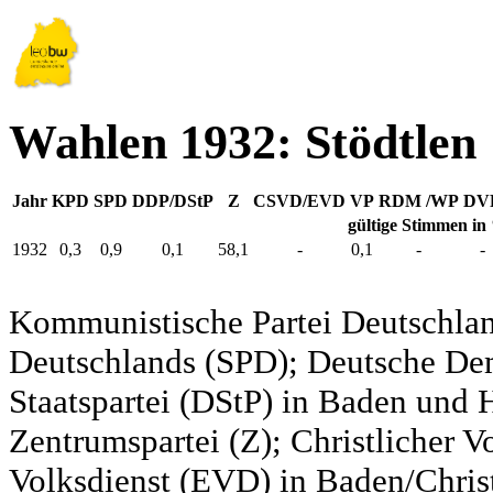
Wahlen 1932: Stödtlen
Jahr
KPD
SPD
DDP/DStP
Z
CSVD/EVD
VP
RDM /WP
DV
gültige Stimmen in
1932
0,3
0,9
0,1
58,1
-
0,1
-
-
Kommunistische Partei Deutschlan
Deutschlands (SPD); Deutsche De
Staatspartei (DStP) in Baden und 
Zentrumspartei (Z); Christlicher 
Volksdienst (EVD) in Baden/Christ