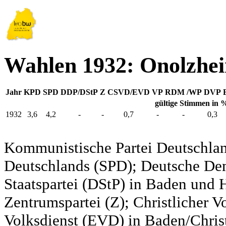
Wahlen 1932: Onolzhe
Jahr
KPD
SPD
DDP/DStP
Z
CSVD/EVD
VP
RDM /WP
DVP
gültige Stimmen in 
1932
3,6
4,2
-
-
0,7
-
-
0,3
Kommunistische Partei Deutschlan
Deutschlands (SPD); Deutsche De
Staatspartei (DStP) in Baden und 
Zentrumspartei (Z); Christlicher 
Volksdienst (EVD) in Baden/Christ