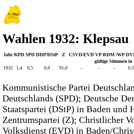
Wahlen 1932: Klepsau
Jahr
KPD
SPD
DDP/DStP
Z
CSVD/EVD
VP
RDM /WP
DV
gültige Stimmen in
1932
1,4
0,5
0,9
91,6
-
-
-
0,5
Kommunistische Partei Deutschlan
Deutschlands (SPD); Deutsche De
Staatspartei (DStP) in Baden und 
Zentrumspartei (Z); Christlicher 
Volksdienst (EVD) in Baden/Christ