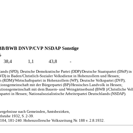
BB/BWB
DNVP/CVP
NSDAP
Sonstige
%
38,4
1,1
43,8
-
ands (SPD); Deutsche Demokratische Partei (DDP)/Deutsche Staatspartei (DStP) i
EVD) in Baden/Christlich-Sozialer Volksdienst in Hohenzollern und Hessen;
en (RDM)/Wirtschaftspartei in Hohenzollern (WP); Deutsche Volkspartei (DVP);
onsgemeinschaft mit der Bürgerpartei (BP)/Hessisches Landvolk in Hessen;
aktionsgemeinschaft mit dem Bauern- und Weingärtnerbund (BWB )/Christliche Vol
partei in Hessen; Nationalsozialistische Arbeiterpartei Deutschlands (NSDAP).
sergebnisse nach Gemeinden, Amtsbezirken,
lsruhe 1932, S. 2-39.
-104, 181-240. Hohenzollersche Volkszeitung Nr. 188 v. 2.8.1932.