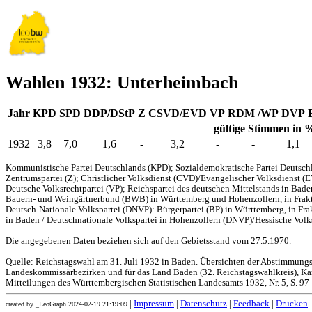
Wahlen 1932: Unterheimbach
Jahr
KPD
SPD
DDP/DStP
Z
CSVD/EVD
VP
RDM /WP
DVP
gültige Stimmen in 
1932
3,8
7,0
1,6
-
3,2
-
-
1,1
Kommunistische Partei Deutschlands (KPD); Sozialdemokratische Partei Deutschl
Zentrumspartei (Z); Christlicher Volksdienst (CVD)/Evangelischer Volksdienst (
Deutsche Volksrechtpartei (VP); Reichspartei des deutschen Mittelstands in Bad
Bauern- und Weingärtnerbund (BWB) in Württemberg und Hohenzollern, in Frakti
Deutsch-Nationale Volkspartei (DNVP): Bürgerpartei (BP) in Württemberg, in Fr
in Baden / Deutschnationale Volkspartei in Hohenzollern (DNVP)/Hessische Volks
Die angegebenen Daten beziehen sich auf den Gebietsstand vom 27.5.1970.
Quelle: Reichstagswahl am 31. Juli 1932 in Baden. Übersichten der Abstimmung
Landeskommissärbezirken und für das Land Baden (32. Reichstagswahlkreis), Kar
Mitteilungen des Württembergischen Statistischen Landesamts 1932, Nr. 5, S. 97
|
Impressum
|
Datenschutz
|
Feedback
|
Drucken
created by _LeoGraph 2024-02-19 21:19:09