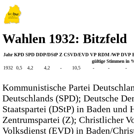
Wahlen 1932: Bitzfeld
Jahr
KPD
SPD
DDP/DStP
Z
CSVD/EVD
VP
RDM /WP
DVP
gültige Stimmen in 
1932
0,5
4,2
4,2
-
10,5
-
-
-
Kommunistische Partei Deutschlan
Deutschlands (SPD); Deutsche De
Staatspartei (DStP) in Baden und 
Zentrumspartei (Z); Christlicher 
Volksdienst (EVD) in Baden/Christ