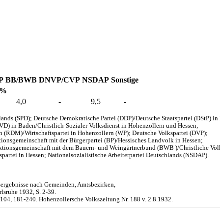
P
BB/BWB
DNVP/CVP
NSDAP
Sonstige
 %
4,0
-
9,5
-
ands (SPD); Deutsche Demokratische Partei (DDP)/Deutsche Staatspartei (DStP) i
EVD) in Baden/Christlich-Sozialer Volksdienst in Hohenzollern und Hessen;
en (RDM)/Wirtschaftspartei in Hohenzollern (WP); Deutsche Volkspartei (DVP);
onsgemeinschaft mit der Bürgerpartei (BP)/Hessisches Landvolk in Hessen;
aktionsgemeinschaft mit dem Bauern- und Weingärtnerbund (BWB )/Christliche Vol
partei in Hessen; Nationalsozialistische Arbeiterpartei Deutschlands (NSDAP).
sergebnisse nach Gemeinden, Amtsbezirken,
lsruhe 1932, S. 2-39.
-104, 181-240. Hohenzollersche Volkszeitung Nr. 188 v. 2.8.1932.