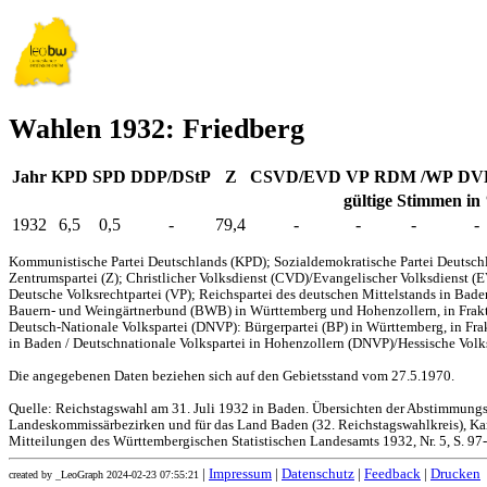
Wahlen 1932: Friedberg
Jahr
KPD
SPD
DDP/DStP
Z
CSVD/EVD
VP
RDM /WP
DV
gültige Stimmen in
1932
6,5
0,5
-
79,4
-
-
-
-
Kommunistische Partei Deutschlands (KPD); Sozialdemokratische Partei Deutschl
Zentrumspartei (Z); Christlicher Volksdienst (CVD)/Evangelischer Volksdienst (
Deutsche Volksrechtpartei (VP); Reichspartei des deutschen Mittelstands in Bad
Bauern- und Weingärtnerbund (BWB) in Württemberg und Hohenzollern, in Frakti
Deutsch-Nationale Volkspartei (DNVP): Bürgerpartei (BP) in Württemberg, in Fr
in Baden / Deutschnationale Volkspartei in Hohenzollern (DNVP)/Hessische Volks
Die angegebenen Daten beziehen sich auf den Gebietsstand vom 27.5.1970.
Quelle: Reichstagswahl am 31. Juli 1932 in Baden. Übersichten der Abstimmung
Landeskommissärbezirken und für das Land Baden (32. Reichstagswahlkreis), Kar
Mitteilungen des Württembergischen Statistischen Landesamts 1932, Nr. 5, S. 97
|
Impressum
|
Datenschutz
|
Feedback
|
Drucken
created by _LeoGraph 2024-02-23 07:55:21