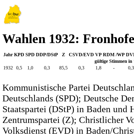
Wahlen 1932: Fronhof
Jahr
KPD
SPD
DDP/DStP
Z
CSVD/EVD
VP
RDM /WP
DV
gültige Stimmen in
1932
0,5
1,0
0,3
85,5
0,3
1,8
-
0,3
Kommunistische Partei Deutschlan
Deutschlands (SPD); Deutsche De
Staatspartei (DStP) in Baden und 
Zentrumspartei (Z); Christlicher 
Volksdienst (EVD) in Baden/Christ