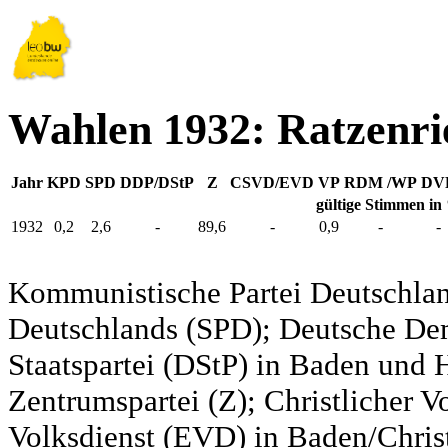
Wahlen 1932: Ratzenri
Jahr
KPD
SPD
DDP/DStP
Z
CSVD/EVD
VP
RDM /WP
DV
gültige Stimmen in
1932
0,2
2,6
-
89,6
-
0,9
-
-
Kommunistische Partei Deutschlan
Deutschlands (SPD); Deutsche De
Staatspartei (DStP) in Baden und 
Zentrumspartei (Z); Christlicher 
Volksdienst (EVD) in Baden/Christ