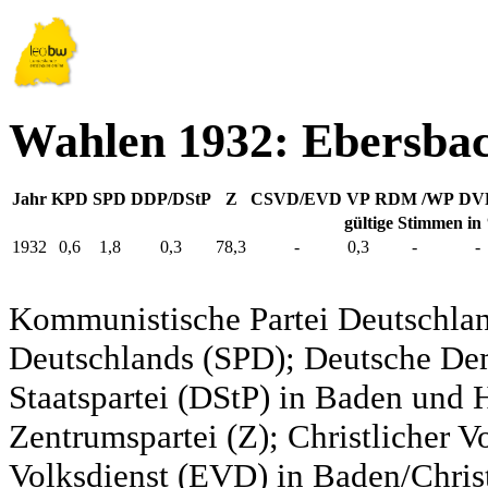
Wahlen 1932: Ebersba
Jahr
KPD
SPD
DDP/DStP
Z
CSVD/EVD
VP
RDM /WP
DV
gültige Stimmen in
1932
0,6
1,8
0,3
78,3
-
0,3
-
-
Kommunistische Partei Deutschlan
Deutschlands (SPD); Deutsche De
Staatspartei (DStP) in Baden und 
Zentrumspartei (Z); Christlicher 
Volksdienst (EVD) in Baden/Christ