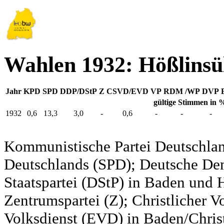
Wahlen 1932: Hößlinsü
Jahr
KPD
SPD
DDP/DStP
Z
CSVD/EVD
VP
RDM /WP
DVP
gültige Stimmen in 
1932
0,6
13,3
3,0
-
0,6
-
-
-
Kommunistische Partei Deutschlan
Deutschlands (SPD); Deutsche De
Staatspartei (DStP) in Baden und 
Zentrumspartei (Z); Christlicher 
Volksdienst (EVD) in Baden/Christ