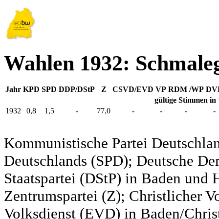
Wahlen 1932: Schmale
Jahr
KPD
SPD
DDP/DStP
Z
CSVD/EVD
VP
RDM /WP
DV
gültige Stimmen in
1932
0,8
1,5
-
77,0
-
-
-
-
Kommunistische Partei Deutschlan
Deutschlands (SPD); Deutsche De
Staatspartei (DStP) in Baden und 
Zentrumspartei (Z); Christlicher 
Volksdienst (EVD) in Baden/Christ