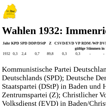
Wahlen 1932: Immenri
Jahr
KPD
SPD
DDP/DStP
Z
CSVD/EVD
VP
RDM /WP
DV
gültige Stimmen in
1932
0,3
2,4
0,7
89,8
0,3
0,3
-
-
Kommunistische Partei Deutschlan
Deutschlands (SPD); Deutsche De
Staatspartei (DStP) in Baden und 
Zentrumspartei (Z); Christlicher 
Volksdienst (EVD) in Baden/Christ