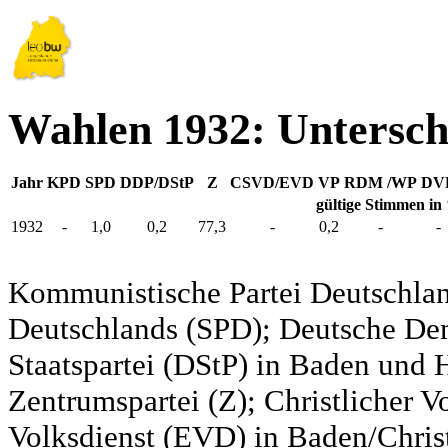
Wahlen 1932: Untersc
Jahr
KPD
SPD
DDP/DStP
Z
CSVD/EVD
VP
RDM /WP
DV
gültige Stimmen in
1932
-
1,0
0,2
77,3
-
0,2
-
-
Kommunistische Partei Deutschlan
Deutschlands (SPD); Deutsche De
Staatspartei (DStP) in Baden und 
Zentrumspartei (Z); Christlicher 
Volksdienst (EVD) in Baden/Christ