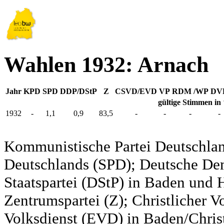
Wahlen 1932: Arnach
Jahr
KPD
SPD
DDP/DStP
Z
CSVD/EVD
VP
RDM /WP
DV
gültige Stimmen in
1932
-
1,1
0,9
83,5
-
-
-
-
Kommunistische Partei Deutschlan
Deutschlands (SPD); Deutsche De
Staatspartei (DStP) in Baden und 
Zentrumspartei (Z); Christlicher 
Volksdienst (EVD) in Baden/Christ