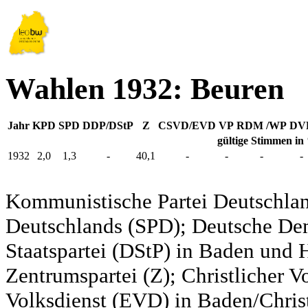
Wahlen 1932: Beuren
Jahr
KPD
SPD
DDP/DStP
Z
CSVD/EVD
VP
RDM /WP
DV
gültige Stimmen in
1932
2,0
1,3
-
40,1
-
-
-
-
Kommunistische Partei Deutschlan
Deutschlands (SPD); Deutsche De
Staatspartei (DStP) in Baden und 
Zentrumspartei (Z); Christlicher 
Volksdienst (EVD) in Baden/Christ