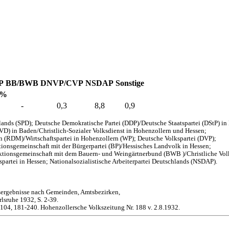
P
BB/BWB
DNVP/CVP
NSDAP
Sonstige
 %
-
0,3
8,8
0,9
ands (SPD); Deutsche Demokratische Partei (DDP)/Deutsche Staatspartei (DStP) i
EVD) in Baden/Christlich-Sozialer Volksdienst in Hohenzollern und Hessen;
en (RDM)/Wirtschaftspartei in Hohenzollern (WP); Deutsche Volkspartei (DVP);
onsgemeinschaft mit der Bürgerpartei (BP)/Hessisches Landvolk in Hessen;
aktionsgemeinschaft mit dem Bauern- und Weingärtnerbund (BWB )/Christliche Vol
partei in Hessen; Nationalsozialistische Arbeiterpartei Deutschlands (NSDAP).
sergebnisse nach Gemeinden, Amtsbezirken,
lsruhe 1932, S. 2-39.
-104, 181-240. Hohenzollersche Volkszeitung Nr. 188 v. 2.8.1932.