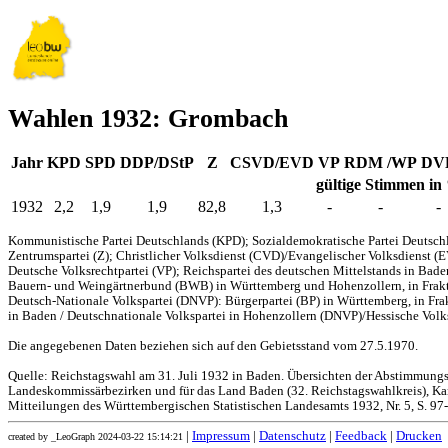
Wahlen 1932: Grombach
Jahr
KPD
SPD
DDP/DStP
Z
CSVD/EVD
VP
RDM /WP
DV
gültige Stimmen in
1932
2,2
1,9
1,9
82,8
1,3
-
-
-
Kommunistische Partei Deutschlands (KPD); Sozialdemokratische Partei Deutschl
Zentrumspartei (Z); Christlicher Volksdienst (CVD)/Evangelischer Volksdienst (
Deutsche Volksrechtpartei (VP); Reichspartei des deutschen Mittelstands in Bad
Bauern- und Weingärtnerbund (BWB) in Württemberg und Hohenzollern, in Frakti
Deutsch-Nationale Volkspartei (DNVP): Bürgerpartei (BP) in Württemberg, in Fr
in Baden / Deutschnationale Volkspartei in Hohenzollern (DNVP)/Hessische Volks
Die angegebenen Daten beziehen sich auf den Gebietsstand vom 27.5.1970.
Quelle: Reichstagswahl am 31. Juli 1932 in Baden. Übersichten der Abstimmung
Landeskommissärbezirken und für das Land Baden (32. Reichstagswahlkreis), Kar
Mitteilungen des Württembergischen Statistischen Landesamts 1932, Nr. 5, S. 97
|
Impressum
|
Datenschutz
|
Feedback
|
Drucken
created by _LeoGraph 2024-03-22 15:14:21