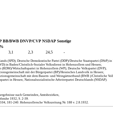
P
BB/BWB
DNVP/CVP
NSDAP
Sonstige
 %
3,1
2,3
24,5
-
ands (SPD); Deutsche Demokratische Partei (DDP)/Deutsche Staatspartei (DStP) i
EVD) in Baden/Christlich-Sozialer Volksdienst in Hohenzollern und Hessen;
en (RDM)/Wirtschaftspartei in Hohenzollern (WP); Deutsche Volkspartei (DVP);
onsgemeinschaft mit der Bürgerpartei (BP)/Hessisches Landvolk in Hessen;
aktionsgemeinschaft mit dem Bauern- und Weingärtnerbund (BWB )/Christliche Vol
partei in Hessen; Nationalsozialistische Arbeiterpartei Deutschlands (NSDAP).
sergebnisse nach Gemeinden, Amtsbezirken,
lsruhe 1932, S. 2-39.
-104, 181-240. Hohenzollersche Volkszeitung Nr. 188 v. 2.8.1932.