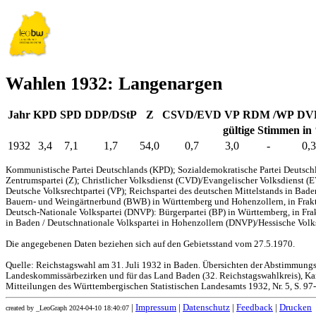
Wahlen 1932: Langenargen
Jahr
KPD
SPD
DDP/DStP
Z
CSVD/EVD
VP
RDM /WP
DV
gültige Stimmen in
1932
3,4
7,1
1,7
54,0
0,7
3,0
-
0,3
Kommunistische Partei Deutschlands (KPD); Sozialdemokratische Partei Deutschl
Zentrumspartei (Z); Christlicher Volksdienst (CVD)/Evangelischer Volksdienst (
Deutsche Volksrechtpartei (VP); Reichspartei des deutschen Mittelstands in Bad
Bauern- und Weingärtnerbund (BWB) in Württemberg und Hohenzollern, in Frakti
Deutsch-Nationale Volkspartei (DNVP): Bürgerpartei (BP) in Württemberg, in Fr
in Baden / Deutschnationale Volkspartei in Hohenzollern (DNVP)/Hessische Volks
Die angegebenen Daten beziehen sich auf den Gebietsstand vom 27.5.1970.
Quelle: Reichstagswahl am 31. Juli 1932 in Baden. Übersichten der Abstimmung
Landeskommissärbezirken und für das Land Baden (32. Reichstagswahlkreis), Kar
Mitteilungen des Württembergischen Statistischen Landesamts 1932, Nr. 5, S. 97
|
Impressum
|
Datenschutz
|
Feedback
|
Drucken
created by _LeoGraph 2024-04-10 18:40:07