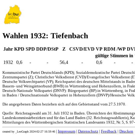
Wahlen 1932: Tiefenbach
Jahr
KPD
SPD
DDP/DStP
Z
CSVD/EVD
VP
RDM /WP
DV
gültige Stimmen in
1932
0,6
-
-
56,4
-
0,6
-
-
Kommunistische Partei Deutschlands (KPD); Sozialdemokratische Partei Deutschl
Zentrumspartei (Z); Christlicher Volksdienst (CVD)/Evangelischer Volksdienst (
Deutsche Volksrechtpartei (VP); Reichspartei des deutschen Mittelstands in Bad
Bauern- und Weingärtnerbund (BWB) in Württemberg und Hohenzollern, in Frakti
Deutsch-Nationale Volkspartei (DNVP): Bürgerpartei (BP) in Württemberg, in Fr
in Baden / Deutschnationale Volkspartei in Hohenzollern (DNVP)/Hessische Volks
Die angegebenen Daten beziehen sich auf den Gebietsstand vom 27.5.1970.
Quelle: Reichstagswahl am 31. Juli 1932 in Baden. Übersichten der Abstimmung
Landeskommissärbezirken und für das Land Baden (32. Reichstagswahlkreis), Kar
Mitteilungen des Württembergischen Statistischen Landesamts 1932, Nr. 5, S. 97
|
Impressum
|
Datenschutz
|
Feedback
|
Drucken
created by _LeoGraph 2024-02-27 16:59:46