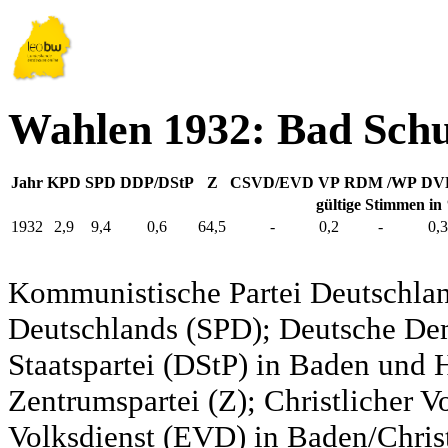
Wahlen 1932: Bad Schu
Jahr
KPD
SPD
DDP/DStP
Z
CSVD/EVD
VP
RDM /WP
DV
gültige Stimmen in
1932
2,9
9,4
0,6
64,5
-
0,2
-
0,3
Kommunistische Partei Deutschlan
Deutschlands (SPD); Deutsche De
Staatspartei (DStP) in Baden und 
Zentrumspartei (Z); Christlicher 
Volksdienst (EVD) in Baden/Christ