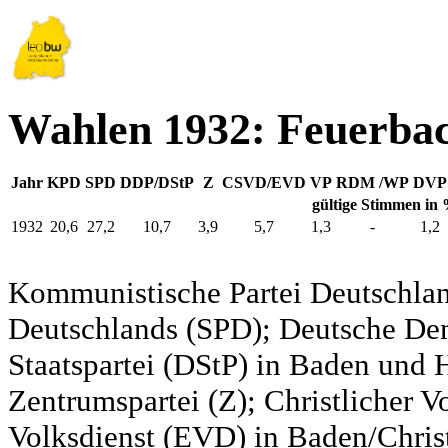
Wahlen 1932: Feuerba
Jahr
KPD
SPD
DDP/DStP
Z
CSVD/EVD
VP
RDM /WP
DVP
gültige Stimmen in
1932
20,6
27,2
10,7
3,9
5,7
1,3
-
1,2
Kommunistische Partei Deutschlan
Deutschlands (SPD); Deutsche De
Staatspartei (DStP) in Baden und 
Zentrumspartei (Z); Christlicher 
Volksdienst (EVD) in Baden/Christ