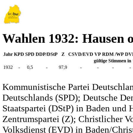
Wahlen 1932: Hausen o
Jahr
KPD
SPD
DDP/DStP
Z
CSVD/EVD
VP
RDM /WP
DV
gültige Stimmen in
1932
-
0,5
-
97,9
-
-
-
-
Kommunistische Partei Deutschlan
Deutschlands (SPD); Deutsche De
Staatspartei (DStP) in Baden und 
Zentrumspartei (Z); Christlicher 
Volksdienst (EVD) in Baden/Christ