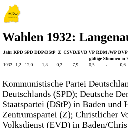
Wahlen 1932: Langena
Jahr
KPD
SPD
DDP/DStP
Z
CSVD/EVD
VP
RDM /WP
DVP
gültige Stimmen in
1932
1,2
12,0
1,8
0,2
7,9
0,5
-
0,6
Kommunistische Partei Deutschlan
Deutschlands (SPD); Deutsche De
Staatspartei (DStP) in Baden und 
Zentrumspartei (Z); Christlicher 
Volksdienst (EVD) in Baden/Christ