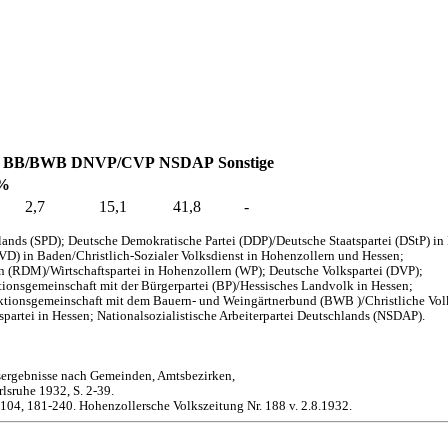
BB/BWB
DNVP/CVP
NSDAP
Sonstige
 %
2,7
15,1
41,8
-
ands (SPD); Deutsche Demokratische Partei (DDP)/Deutsche Staatspartei (DStP) i
EVD) in Baden/Christlich-Sozialer Volksdienst in Hohenzollern und Hessen;
en (RDM)/Wirtschaftspartei in Hohenzollern (WP); Deutsche Volkspartei (DVP);
onsgemeinschaft mit der Bürgerpartei (BP)/Hessisches Landvolk in Hessen;
aktionsgemeinschaft mit dem Bauern- und Weingärtnerbund (BWB )/Christliche Vol
partei in Hessen; Nationalsozialistische Arbeiterpartei Deutschlands (NSDAP).
sergebnisse nach Gemeinden, Amtsbezirken,
lsruhe 1932, S. 2-39.
-104, 181-240. Hohenzollersche Volkszeitung Nr. 188 v. 2.8.1932.