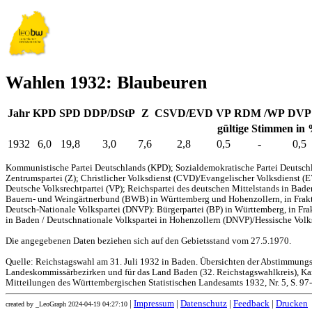
Wahlen 1932: Blaubeuren
Jahr
KPD
SPD
DDP/DStP
Z
CSVD/EVD
VP
RDM /WP
DVP
gültige Stimmen in
1932
6,0
19,8
3,0
7,6
2,8
0,5
-
0,5
Kommunistische Partei Deutschlands (KPD); Sozialdemokratische Partei Deutschl
Zentrumspartei (Z); Christlicher Volksdienst (CVD)/Evangelischer Volksdienst (
Deutsche Volksrechtpartei (VP); Reichspartei des deutschen Mittelstands in Bad
Bauern- und Weingärtnerbund (BWB) in Württemberg und Hohenzollern, in Frakti
Deutsch-Nationale Volkspartei (DNVP): Bürgerpartei (BP) in Württemberg, in Fr
in Baden / Deutschnationale Volkspartei in Hohenzollern (DNVP)/Hessische Volks
Die angegebenen Daten beziehen sich auf den Gebietsstand vom 27.5.1970.
Quelle: Reichstagswahl am 31. Juli 1932 in Baden. Übersichten der Abstimmung
Landeskommissärbezirken und für das Land Baden (32. Reichstagswahlkreis), Kar
Mitteilungen des Württembergischen Statistischen Landesamts 1932, Nr. 5, S. 97
|
Impressum
|
Datenschutz
|
Feedback
|
Drucken
created by _LeoGraph 2024-04-19 04:27:10