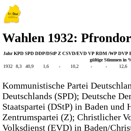
Wahlen 1932: Pfrondor
Jahr
KPD
SPD
DDP/DStP
Z
CSVD/EVD
VP
RDM /WP
DVP
gültige Stimmen in 
1932
8,3
40,9
1,6
-
10,2
-
-
12,6
Kommunistische Partei Deutschlan
Deutschlands (SPD); Deutsche De
Staatspartei (DStP) in Baden und 
Zentrumspartei (Z); Christlicher 
Volksdienst (EVD) in Baden/Christ