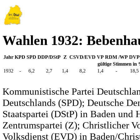
Wahlen 1932: Bebenha
Jahr
KPD
SPD
DDP/DStP
Z
CSVD/EVD
VP
RDM /WP
DVP
gültige Stimmen in
1932
-
6,2
2,7
1,4
8,2
1,4
-
18,5
Kommunistische Partei Deutschlan
Deutschlands (SPD); Deutsche De
Staatspartei (DStP) in Baden und 
Zentrumspartei (Z); Christlicher 
Volksdienst (EVD) in Baden/Christ