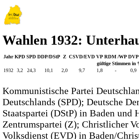
Wahlen 1932: Unterha
Jahr
KPD
SPD
DDP/DStP
Z
CSVD/EVD
VP
RDM /WP
DVP
gültige Stimmen in
1932
3,2
24,3
10,1
2,0
9,7
1,8
-
0,9
Kommunistische Partei Deutschlan
Deutschlands (SPD); Deutsche De
Staatspartei (DStP) in Baden und 
Zentrumspartei (Z); Christlicher 
Volksdienst (EVD) in Baden/Christ