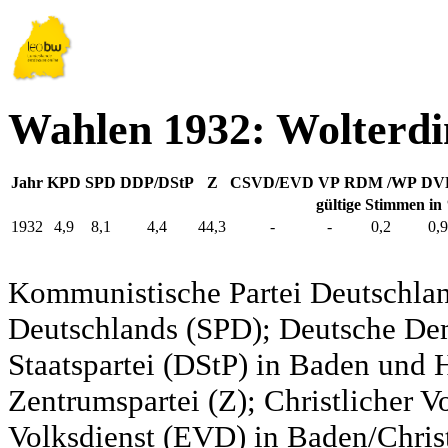
Wahlen 1932: Wolterd
Jahr
KPD
SPD
DDP/DStP
Z
CSVD/EVD
VP
RDM /WP
DV
gültige Stimmen in
1932
4,9
8,1
4,4
44,3
-
-
0,2
0,9
Kommunistische Partei Deutschlan
Deutschlands (SPD); Deutsche De
Staatspartei (DStP) in Baden und 
Zentrumspartei (Z); Christlicher 
Volksdienst (EVD) in Baden/Christ