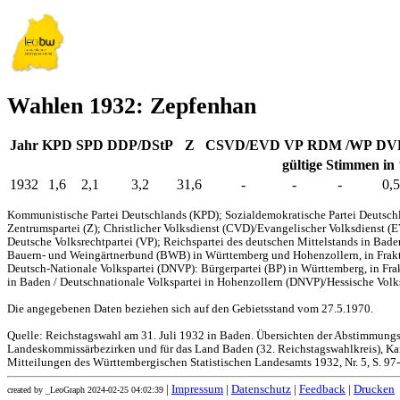
Wahlen 1932: Zepfenhan
Jahr
KPD
SPD
DDP/DStP
Z
CSVD/EVD
VP
RDM /WP
DV
gültige Stimmen in
1932
1,6
2,1
3,2
31,6
-
-
-
0,5
Kommunistische Partei Deutschlands (KPD); Sozialdemokratische Partei Deutschl
Zentrumspartei (Z); Christlicher Volksdienst (CVD)/Evangelischer Volksdienst (
Deutsche Volksrechtpartei (VP); Reichspartei des deutschen Mittelstands in Bad
Bauern- und Weingärtnerbund (BWB) in Württemberg und Hohenzollern, in Frakti
Deutsch-Nationale Volkspartei (DNVP): Bürgerpartei (BP) in Württemberg, in Fr
in Baden / Deutschnationale Volkspartei in Hohenzollern (DNVP)/Hessische Volks
Die angegebenen Daten beziehen sich auf den Gebietsstand vom 27.5.1970.
Quelle: Reichstagswahl am 31. Juli 1932 in Baden. Übersichten der Abstimmung
Landeskommissärbezirken und für das Land Baden (32. Reichstagswahlkreis), Kar
Mitteilungen des Württembergischen Statistischen Landesamts 1932, Nr. 5, S. 97
|
Impressum
|
Datenschutz
|
Feedback
|
Drucken
created by _LeoGraph 2024-02-25 04:02:39