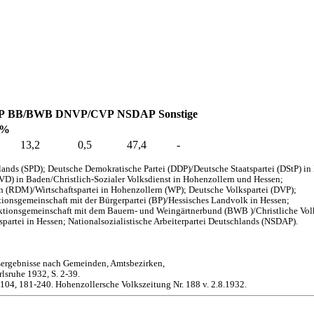
P
BB/BWB
DNVP/CVP
NSDAP
Sonstige
 %
13,2
0,5
47,4
-
ands (SPD); Deutsche Demokratische Partei (DDP)/Deutsche Staatspartei (DStP) i
EVD) in Baden/Christlich-Sozialer Volksdienst in Hohenzollern und Hessen;
en (RDM)/Wirtschaftspartei in Hohenzollern (WP); Deutsche Volkspartei (DVP);
onsgemeinschaft mit der Bürgerpartei (BP)/Hessisches Landvolk in Hessen;
aktionsgemeinschaft mit dem Bauern- und Weingärtnerbund (BWB )/Christliche Vol
partei in Hessen; Nationalsozialistische Arbeiterpartei Deutschlands (NSDAP).
sergebnisse nach Gemeinden, Amtsbezirken,
lsruhe 1932, S. 2-39.
-104, 181-240. Hohenzollersche Volkszeitung Nr. 188 v. 2.8.1932.