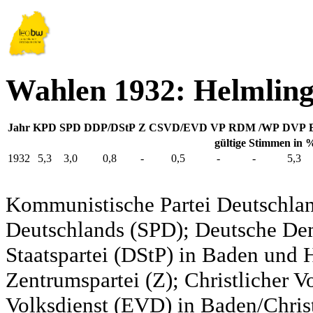
Wahlen 1932: Helmlin
Jahr
KPD
SPD
DDP/DStP
Z
CSVD/EVD
VP
RDM /WP
DVP
gültige Stimmen in 
1932
5,3
3,0
0,8
-
0,5
-
-
5,3
Kommunistische Partei Deutschlan
Deutschlands (SPD); Deutsche De
Staatspartei (DStP) in Baden und 
Zentrumspartei (Z); Christlicher 
Volksdienst (EVD) in Baden/Christ