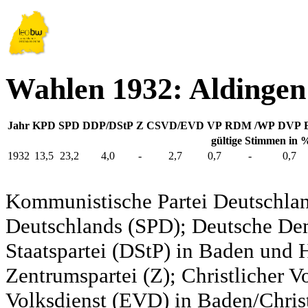
Wahlen 1932: Aldingen
Jahr
KPD
SPD
DDP/DStP
Z
CSVD/EVD
VP
RDM /WP
DVP
gültige Stimmen in 
1932
13,5
23,2
4,0
-
2,7
0,7
-
0,7
Kommunistische Partei Deutschlan
Deutschlands (SPD); Deutsche De
Staatspartei (DStP) in Baden und 
Zentrumspartei (Z); Christlicher 
Volksdienst (EVD) in Baden/Christ