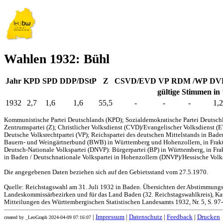
Wahlen 1932: Bühl
Jahr
KPD
SPD
DDP/DStP
Z
CSVD/EVD
VP
RDM /WP
DV
gültige Stimmen in
1932
2,7
1,6
1,6
55,5
-
-
-
1,2
Kommunistische Partei Deutschlands (KPD); Sozialdemokratische Partei Deutschl
Zentrumspartei (Z); Christlicher Volksdienst (CVD)/Evangelischer Volksdienst (
Deutsche Volksrechtpartei (VP); Reichspartei des deutschen Mittelstands in Bad
Bauern- und Weingärtnerbund (BWB) in Württemberg und Hohenzollern, in Frakti
Deutsch-Nationale Volkspartei (DNVP): Bürgerpartei (BP) in Württemberg, in Fr
in Baden / Deutschnationale Volkspartei in Hohenzollern (DNVP)/Hessische Volks
Die angegebenen Daten beziehen sich auf den Gebietsstand vom 27.5.1970.
Quelle: Reichstagswahl am 31. Juli 1932 in Baden. Übersichten der Abstimmung
Landeskommissärbezirken und für das Land Baden (32. Reichstagswahlkreis), Kar
Mitteilungen des Württembergischen Statistischen Landesamts 1932, Nr. 5, S. 97
|
Impressum
|
Datenschutz
|
Feedback
|
Drucken
created by _LeoGraph 2024-04-09 07:16:07