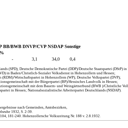
P
BB/BWB
DNVP/CVP
NSDAP
Sonstige
 %
-
3,1
34,0
0,4
ands (SPD); Deutsche Demokratische Partei (DDP)/Deutsche Staatspartei (DStP) i
EVD) in Baden/Christlich-Sozialer Volksdienst in Hohenzollern und Hessen;
en (RDM)/Wirtschaftspartei in Hohenzollern (WP); Deutsche Volkspartei (DVP);
onsgemeinschaft mit der Bürgerpartei (BP)/Hessisches Landvolk in Hessen;
aktionsgemeinschaft mit dem Bauern- und Weingärtnerbund (BWB )/Christliche Vol
partei in Hessen; Nationalsozialistische Arbeiterpartei Deutschlands (NSDAP).
sergebnisse nach Gemeinden, Amtsbezirken,
lsruhe 1932, S. 2-39.
-104, 181-240. Hohenzollersche Volkszeitung Nr. 188 v. 2.8.1932.