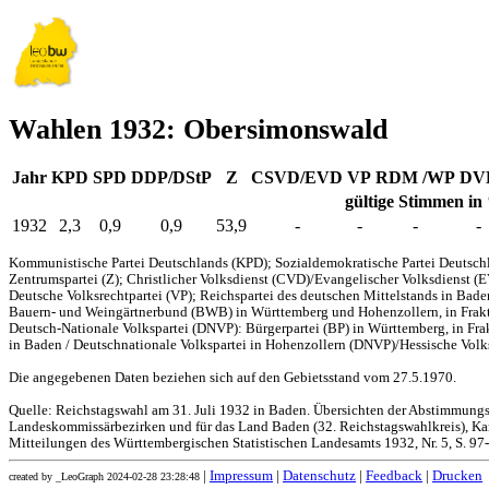
Wahlen 1932: Obersimonswald
Jahr
KPD
SPD
DDP/DStP
Z
CSVD/EVD
VP
RDM /WP
DV
gültige Stimmen in
1932
2,3
0,9
0,9
53,9
-
-
-
-
Kommunistische Partei Deutschlands (KPD); Sozialdemokratische Partei Deutschl
Zentrumspartei (Z); Christlicher Volksdienst (CVD)/Evangelischer Volksdienst (
Deutsche Volksrechtpartei (VP); Reichspartei des deutschen Mittelstands in Bad
Bauern- und Weingärtnerbund (BWB) in Württemberg und Hohenzollern, in Frakti
Deutsch-Nationale Volkspartei (DNVP): Bürgerpartei (BP) in Württemberg, in Fr
in Baden / Deutschnationale Volkspartei in Hohenzollern (DNVP)/Hessische Volks
Die angegebenen Daten beziehen sich auf den Gebietsstand vom 27.5.1970.
Quelle: Reichstagswahl am 31. Juli 1932 in Baden. Übersichten der Abstimmung
Landeskommissärbezirken und für das Land Baden (32. Reichstagswahlkreis), Kar
Mitteilungen des Württembergischen Statistischen Landesamts 1932, Nr. 5, S. 97
|
Impressum
|
Datenschutz
|
Feedback
|
Drucken
created by _LeoGraph 2024-02-28 23:28:48