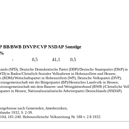
P
BB/BWB
DNVP/CVP
NSDAP
Sonstige
 %
-
0,5
41,1
0,5
ands (SPD); Deutsche Demokratische Partei (DDP)/Deutsche Staatspartei (DStP) i
EVD) in Baden/Christlich-Sozialer Volksdienst in Hohenzollern und Hessen;
en (RDM)/Wirtschaftspartei in Hohenzollern (WP); Deutsche Volkspartei (DVP);
onsgemeinschaft mit der Bürgerpartei (BP)/Hessisches Landvolk in Hessen;
aktionsgemeinschaft mit dem Bauern- und Weingärtnerbund (BWB )/Christliche Vol
partei in Hessen; Nationalsozialistische Arbeiterpartei Deutschlands (NSDAP).
sergebnisse nach Gemeinden, Amtsbezirken,
lsruhe 1932, S. 2-39.
-104, 181-240. Hohenzollersche Volkszeitung Nr. 188 v. 2.8.1932.