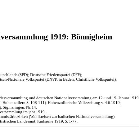
lversammlung 1919: Bönnigheim
tschlands (SPD); Deutsche Friedenspartei (DFP);
sch-Nationale Volkspartei (DNVP, in Baden: Christliche Volkspartei).
andesversammlung und deutschen Nationalversammlung am 12. und 19. Januar 1919
 Hohenzollern S. 108-111). Hohenzollerische Volkszeitung v. 4.6.1919,
. Sigmaringen, Nr. 14.
lversammlung im jahr 1919.
mmissärbezirken (Wahlkreisen zur badischen Nationalversammlung)
istischen Landesamt, Karlsruhe 1919, S. 1-77.