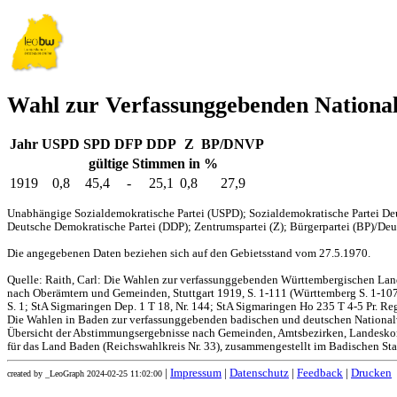
Wahl zur Verfassunggebenden Nationa
Jahr
USPD
SPD
DFP
DDP
Z
BP/DNVP
gültige Stimmen in %
1919
0,8
45,4
-
25,1
0,8
27,9
Unabhängige Sozialdemokratische Partei (USPD); Sozialdemokratische Partei Deu
Deutsche Demokratische Partei (DDP); Zentrumspartei (Z); Bürgerpartei (BP)/Deut
Die angegebenen Daten beziehen sich auf den Gebietsstand vom 27.5.1970.
Quelle: Raith, Carl: Die Wahlen zur verfassunggebenden Württembergischen L
nach Oberämtern und Gemeinden, Stuttgart 1919, S. 1-111 (Württemberg S. 1-107,
S. 1; StA Sigmaringen Dep. 1 T 18, Nr. 144; StA Sigmaringen Ho 235 T 4-5 Pr. Reg
Die Wahlen in Baden zur verfassunggebenden badischen und deutschen Nationa
Übersicht der Abstimmungsergebnisse nach Gemeinden, Amtsbezirken, Landesko
für das Land Baden (Reichswahlkreis Nr. 33), zusammengestellt im Badischen Stat
|
Impressum
|
Datenschutz
|
Feedback
|
Drucken
created by _LeoGraph 2024-02-25 11:02:00