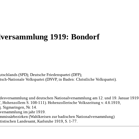
lversammlung 1919: Bondorf
tschlands (SPD); Deutsche Friedenspartei (DFP);
sch-Nationale Volkspartei (DNVP, in Baden: Christliche Volkspartei).
andesversammlung und deutschen Nationalversammlung am 12. und 19. Januar 1919
 Hohenzollern S. 108-111). Hohenzollerische Volkszeitung v. 4.6.1919,
. Sigmaringen, Nr. 14.
lversammlung im jahr 1919.
mmissärbezirken (Wahlkreisen zur badischen Nationalversammlung)
istischen Landesamt, Karlsruhe 1919, S. 1-77.