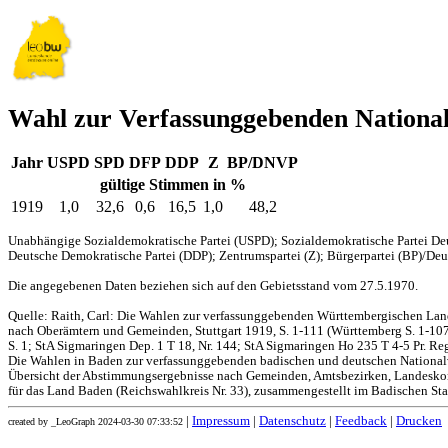
Wahl zur Verfassunggebenden Nationa
Jahr
USPD
SPD
DFP
DDP
Z
BP/DNVP
gültige Stimmen in %
1919
1,0
32,6
0,6
16,5
1,0
48,2
Unabhängige Sozialdemokratische Partei (USPD); Sozialdemokratische Partei Deu
Deutsche Demokratische Partei (DDP); Zentrumspartei (Z); Bürgerpartei (BP)/Deut
Die angegebenen Daten beziehen sich auf den Gebietsstand vom 27.5.1970.
Quelle: Raith, Carl: Die Wahlen zur verfassunggebenden Württembergischen L
nach Oberämtern und Gemeinden, Stuttgart 1919, S. 1-111 (Württemberg S. 1-107,
S. 1; StA Sigmaringen Dep. 1 T 18, Nr. 144; StA Sigmaringen Ho 235 T 4-5 Pr. Reg
Die Wahlen in Baden zur verfassunggebenden badischen und deutschen Nationa
Übersicht der Abstimmungsergebnisse nach Gemeinden, Amtsbezirken, Landesko
für das Land Baden (Reichswahlkreis Nr. 33), zusammengestellt im Badischen Stat
|
Impressum
|
Datenschutz
|
Feedback
|
Drucken
created by _LeoGraph 2024-03-30 07:33:52