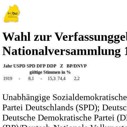
Wahl zur Verfassungg
Nationalversammlung 
Jahr
USPD
SPD
DFP
DDP
Z
BP/DNVP
gültige Stimmen in %
1919
-
8,1
-
15,3
74,4
2,2
Unabhängige Sozialdemokratische 
Partei Deutschlands (SPD); Deutsc
Deutsche Demokratische Partei (DD