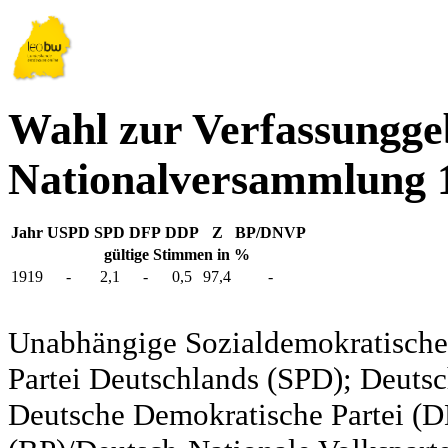
Wahl zur Verfassungg
Nationalversammlung 
Jahr
USPD
SPD
DFP
DDP
Z
BP/DNVP
gültige Stimmen in %
1919
-
2,1
-
0,5
97,4
-
Unabhängige Sozialdemokratische 
Partei Deutschlands (SPD); Deutsc
Deutsche Demokratische Partei (DD