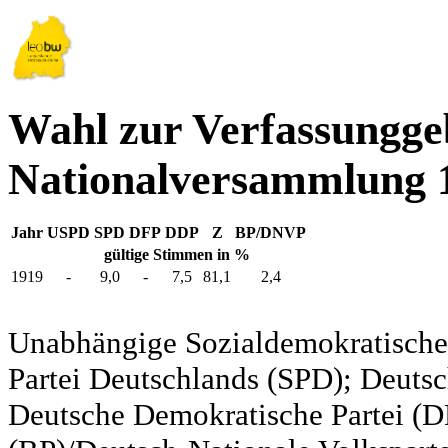
Wahl zur Verfassungg
Nationalversammlung 
Jahr
USPD
SPD
DFP
DDP
Z
BP/DNVP
gültige Stimmen in %
1919
-
9,0
-
7,5
81,1
2,4
Unabhängige Sozialdemokratische 
Partei Deutschlands (SPD); Deutsc
Deutsche Demokratische Partei (DD