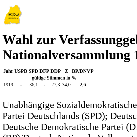
Wahl zur Verfassungg
Nationalversammlung 1
Jahr
USPD
SPD
DFP
DDP
Z
BP/DNVP
gültige Stimmen in %
1919
-
36,1
-
27,3
34,0
2,6
Unabhängige Sozialdemokratische 
Partei Deutschlands (SPD); Deutsc
Deutsche Demokratische Partei (DD