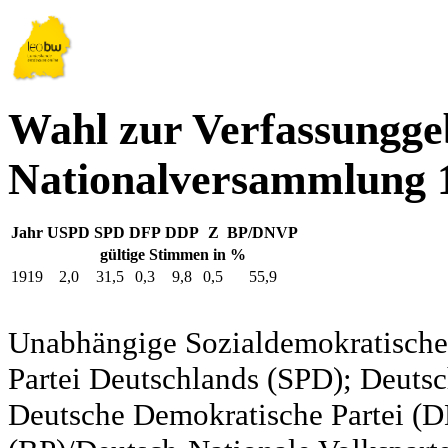
Wahl zur Verfassungg
Nationalversammlung 
Jahr
USPD
SPD
DFP
DDP
Z
BP/DNVP
gültige Stimmen in %
1919
2,0
31,5
0,3
9,8
0,5
55,9
Unabhängige Sozialdemokratische 
Partei Deutschlands (SPD); Deutsc
Deutsche Demokratische Partei (DD