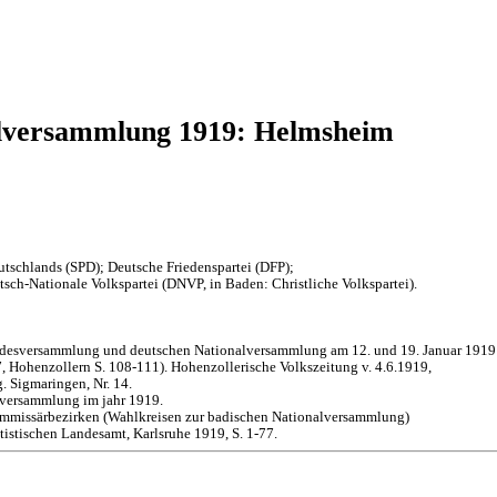
alversammlung 1919: Helmsheim
tschlands (SPD); Deutsche Friedenspartei (DFP);
sch-Nationale Volkspartei (DNVP, in Baden: Christliche Volkspartei).
andesversammlung und deutschen Nationalversammlung am 12. und 19. Januar 1919
 Hohenzollern S. 108-111). Hohenzollerische Volkszeitung v. 4.6.1919,
. Sigmaringen, Nr. 14.
lversammlung im jahr 1919.
mmissärbezirken (Wahlkreisen zur badischen Nationalversammlung)
istischen Landesamt, Karlsruhe 1919, S. 1-77.