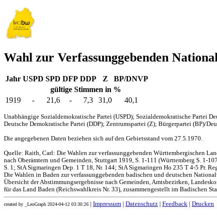
Wahl zur Verfassunggebenden Nation
Jahr
USPD
SPD
DFP
DDP
Z
BP/DNVP
gültige Stimmen in %
1919
-
21,6
-
7,3
31,0
40,1
Unabhängige Sozialdemokratische Partei (USPD); Sozialdemokratische Partei Deu
Deutsche Demokratische Partei (DDP); Zentrumspartei (Z); Bürgerpartei (BP)/Deut
Die angegebenen Daten beziehen sich auf den Gebietsstand vom 27.5.1970.
Quelle: Raith, Carl: Die Wahlen zur verfassunggebenden Württembergischen L
nach Oberämtern und Gemeinden, Stuttgart 1919, S. 1-111 (Württemberg S. 1-107,
S. 1; StA Sigmaringen Dep. 1 T 18, Nr. 144; StA Sigmaringen Ho 235 T 4-5 Pr. Reg
Die Wahlen in Baden zur verfassunggebenden badischen und deutschen Nationa
Übersicht der Abstimmungsergebnisse nach Gemeinden, Amtsbezirken, Landesko
für das Land Baden (Reichswahlkreis Nr. 33), zusammengestellt im Badischen Stat
|
Impressum
|
Datenschutz
|
Feedback
|
Drucken
created by _LeoGraph 2024-04-12 03:30:26