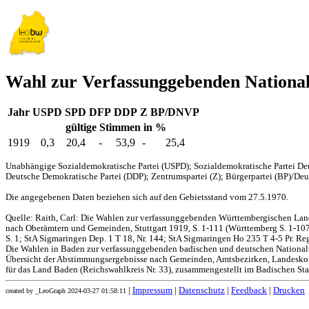
Wahl zur Verfassunggebenden Nationa
Jahr
USPD
SPD
DFP
DDP
Z
BP/DNVP
gültige Stimmen in %
1919
0,3
20,4
-
53,9
-
25,4
Unabhängige Sozialdemokratische Partei (USPD); Sozialdemokratische Partei Deu
Deutsche Demokratische Partei (DDP); Zentrumspartei (Z); Bürgerpartei (BP)/Deut
Die angegebenen Daten beziehen sich auf den Gebietsstand vom 27.5.1970.
Quelle: Raith, Carl: Die Wahlen zur verfassunggebenden Württembergischen L
nach Oberämtern und Gemeinden, Stuttgart 1919, S. 1-111 (Württemberg S. 1-107,
S. 1; StA Sigmaringen Dep. 1 T 18, Nr. 144; StA Sigmaringen Ho 235 T 4-5 Pr. Reg
Die Wahlen in Baden zur verfassunggebenden badischen und deutschen Nationa
Übersicht der Abstimmungsergebnisse nach Gemeinden, Amtsbezirken, Landesko
für das Land Baden (Reichswahlkreis Nr. 33), zusammengestellt im Badischen Stat
|
Impressum
|
Datenschutz
|
Feedback
|
Drucken
created by _LeoGraph 2024-03-27 01:58:11