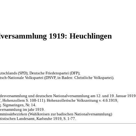
lversammlung 1919: Heuchlingen
tschlands (SPD); Deutsche Friedenspartei (DFP);
sch-Nationale Volkspartei (DNVP, in Baden: Christliche Volkspartei).
andesversammlung und deutschen Nationalversammlung am 12. und 19. Januar 1919
 Hohenzollern S. 108-111). Hohenzollerische Volkszeitung v. 4.6.1919,
. Sigmaringen, Nr. 14.
lversammlung im jahr 1919.
mmissärbezirken (Wahlkreisen zur badischen Nationalversammlung)
istischen Landesamt, Karlsruhe 1919, S. 1-77.