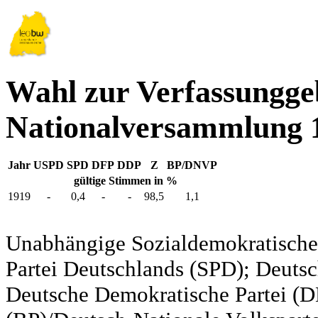
Wahl zur Verfassungg
Nationalversammlung 1
Jahr
USPD
SPD
DFP
DDP
Z
BP/DNVP
gültige Stimmen in %
1919
-
0,4
-
-
98,5
1,1
Unabhängige Sozialdemokratische 
Partei Deutschlands (SPD); Deutsc
Deutsche Demokratische Partei (DD