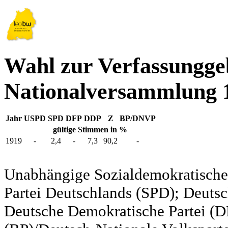
Wahl zur Verfassungg
Nationalversammlung 
Jahr
USPD
SPD
DFP
DDP
Z
BP/DNVP
gültige Stimmen in %
1919
-
2,4
-
7,3
90,2
-
Unabhängige Sozialdemokratische 
Partei Deutschlands (SPD); Deutsc
Deutsche Demokratische Partei (DD