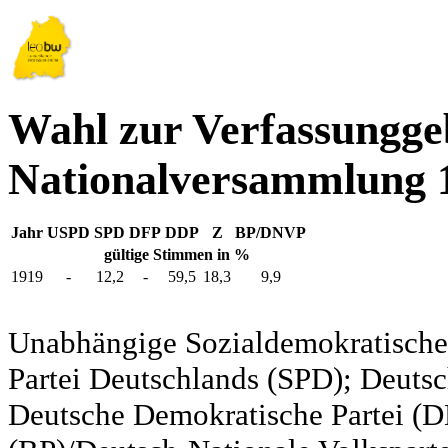
Wahl zur Verfassungg
Nationalversammlung 
Jahr
USPD
SPD
DFP
DDP
Z
BP/DNVP
gültige Stimmen in %
1919
-
12,2
-
59,5
18,3
9,9
Unabhängige Sozialdemokratische 
Partei Deutschlands (SPD); Deutsc
Deutsche Demokratische Partei (DD