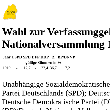
Wahl zur Verfassungg
Nationalversammlung 
Jahr
USPD
SPD
DFP
DDP
Z
BP/DNVP
gültige Stimmen in %
1919
-
12,7
-
33,4
36,7
17,2
Unabhängige Sozialdemokratische 
Partei Deutschlands (SPD); Deutsc
Deutsche Demokratische Partei (DD