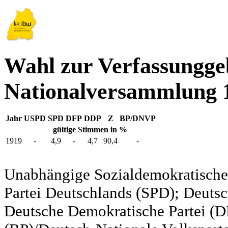
Wahl zur Verfassungg
Nationalversammlung 
Jahr
USPD
SPD
DFP
DDP
Z
BP/DNVP
gültige Stimmen in %
1919
-
4,9
-
4,7
90,4
-
Unabhängige Sozialdemokratische 
Partei Deutschlands (SPD); Deutsc
Deutsche Demokratische Partei (DD