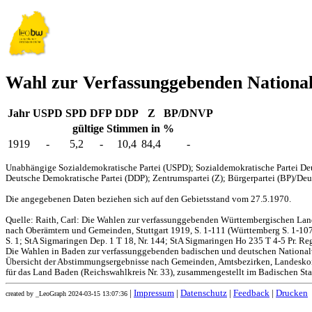
Wahl zur Verfassunggebenden Nationa
Jahr
USPD
SPD
DFP
DDP
Z
BP/DNVP
gültige Stimmen in %
1919
-
5,2
-
10,4
84,4
-
Unabhängige Sozialdemokratische Partei (USPD); Sozialdemokratische Partei Deu
Deutsche Demokratische Partei (DDP); Zentrumspartei (Z); Bürgerpartei (BP)/Deut
Die angegebenen Daten beziehen sich auf den Gebietsstand vom 27.5.1970.
Quelle: Raith, Carl: Die Wahlen zur verfassunggebenden Württembergischen L
nach Oberämtern und Gemeinden, Stuttgart 1919, S. 1-111 (Württemberg S. 1-107,
S. 1; StA Sigmaringen Dep. 1 T 18, Nr. 144; StA Sigmaringen Ho 235 T 4-5 Pr. Reg
Die Wahlen in Baden zur verfassunggebenden badischen und deutschen Nationa
Übersicht der Abstimmungsergebnisse nach Gemeinden, Amtsbezirken, Landesko
für das Land Baden (Reichswahlkreis Nr. 33), zusammengestellt im Badischen Stat
|
Impressum
|
Datenschutz
|
Feedback
|
Drucken
created by _LeoGraph 2024-03-15 13:07:36