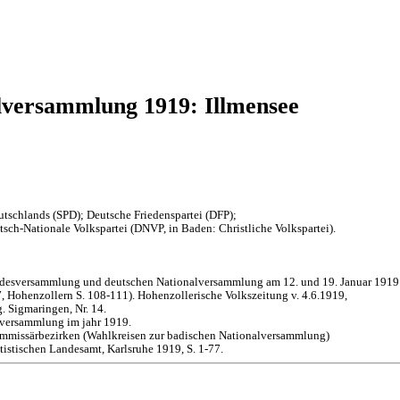
lversammlung 1919: Illmensee
tschlands (SPD); Deutsche Friedenspartei (DFP);
sch-Nationale Volkspartei (DNVP, in Baden: Christliche Volkspartei).
andesversammlung und deutschen Nationalversammlung am 12. und 19. Januar 1919
 Hohenzollern S. 108-111). Hohenzollerische Volkszeitung v. 4.6.1919,
. Sigmaringen, Nr. 14.
lversammlung im jahr 1919.
mmissärbezirken (Wahlkreisen zur badischen Nationalversammlung)
istischen Landesamt, Karlsruhe 1919, S. 1-77.